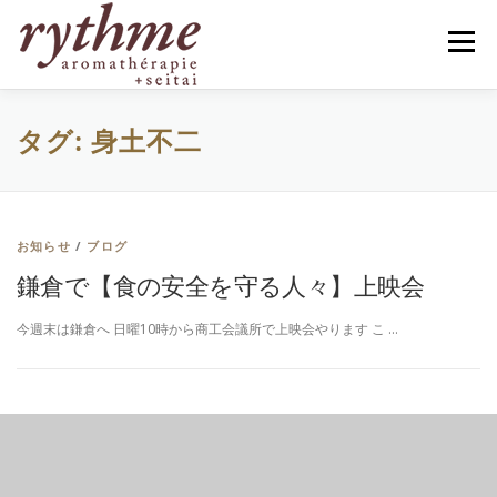
コ
ン
メニュー
テ
ン
ツ
へ
タグ:
HOME
身土不二
PROFILE
MENU
BLOG
ス
キ
ッ
プ
お客様の声
ACCESS
ご予約
CONTACT
お知らせ
/
ブログ
鎌倉で【食の安全を守る人々】上映会
会員専用ページ
今週末は鎌倉へ 日曜10時から商工会議所で上映会やります こ …