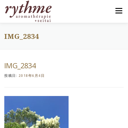
コ
ン
メニュー
テ
ン
ツ
へ
IMG_2834
HOME
PROFILE
MENU
BLOG
ス
キ
ッ
プ
お客様の声
ACCESS
ご予約
CONTACT
IMG_2834
投稿日:
2018年6月4日
会員専用ページ