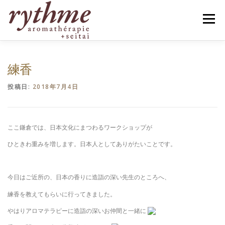
コ
ン
メニュー
テ
ン
ツ
へ
HOME
PROFILE
MENU
BLOG
ス
練香
キ
ッ
投稿日:
2018年7月4日
プ
お客様の声
ACCESS
ご予約
CONTACT
ここ鎌倉では、日本文化にまつわるワークショップが
会員専用ページ
ひときわ重みを増します。日本人としてありがたいことです。
今日はご近所の、日本の香りに造詣の深い先生のところへ、
練香を教えてもらいに行ってきました。
やはりアロマテラピーに造詣の深いお仲間と一緒に